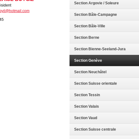
Section Argovie / Soleure
ésident
gyil@hotmail.com
Section Bâle-Campagne
45
Section Bâle-Ville
Section Berne
Section Bienne-Seeland-Jura
Section Genève
Section Neuchâtel
Section Suisse orientale
Section Tessin
Section Valais
Section Vaud
Section Suisse centrale