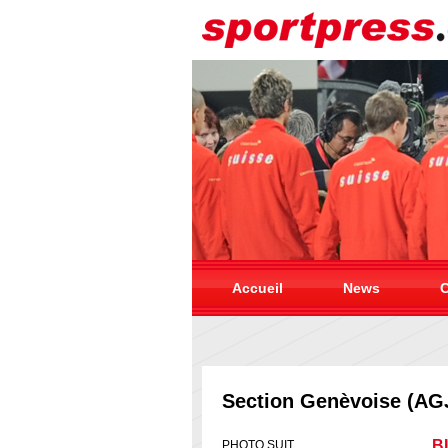
Accueil
News
C
Section Genèvoise (AG
B
PHOTO SUIT