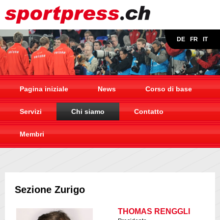
DE
FR
IT
Pagina iniziale
News
Corso di base
Servizi
Chi siamo
Contatto
Membri
Sezione Zurigo
THOMAS RENGGLI